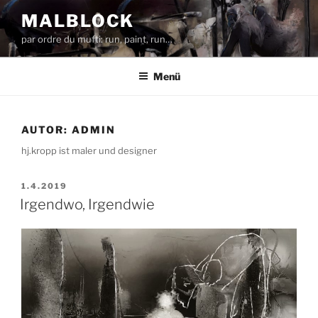
Zum
MALBLOCK
Inhalt
par ordre du mufti: run, paint, run…
springen
Menü
AUTOR:
ADMIN
hj.kropp ist maler und designer
VERÖFFENTLICHT
1.4.2019
AM
Irgendwo, Irgendwie