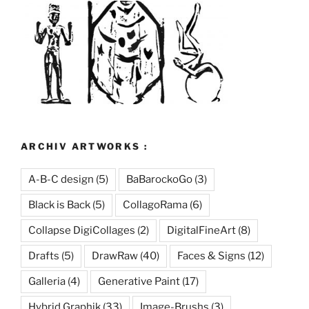
ARCHIV ARTWORKS :
A-B-C design
(5)
BaBarockoGo
(3)
Black is Back
(5)
CollagoRama
(6)
Collapse DigiCollages
(2)
DigitalFineArt
(8)
Drafts
(5)
DrawRaw
(40)
Faces & Signs
(12)
Galleria
(4)
Generative Paint
(17)
Hybrid Graphik
(33)
Image-Brushs
(3)