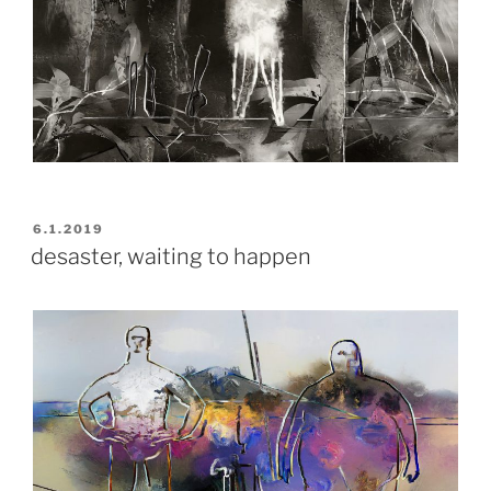
VERÖFFENTLICHT
6.1.2019
AM
desaster, waiting to happen