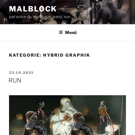
Zum
MALBLOCK
Inhalt
par ordre du mufti: run, paint, run…
springen
Menü
KATEGORIE:
HYBRID GRAPHIK
VERÖFFENTLICHT
23.10.2021
AM
RUN