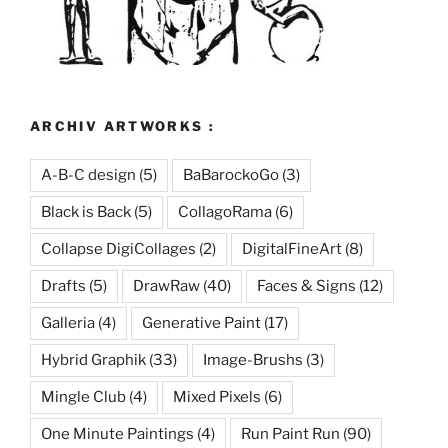
ARCHIV ARTWORKS :
A-B-C design
(5)
BaBarockoGo
(3)
Black is Back
(5)
CollagoRama
(6)
Collapse DigiCollages
(2)
DigitalFineArt
(8)
Drafts
(5)
DrawRaw
(40)
Faces & Signs
(12)
Galleria
(4)
Generative Paint
(17)
Hybrid Graphik
(33)
Image-Brushs
(3)
Mingle Club
(4)
Mixed Pixels
(6)
One Minute Paintings
(4)
Run Paint Run
(90)