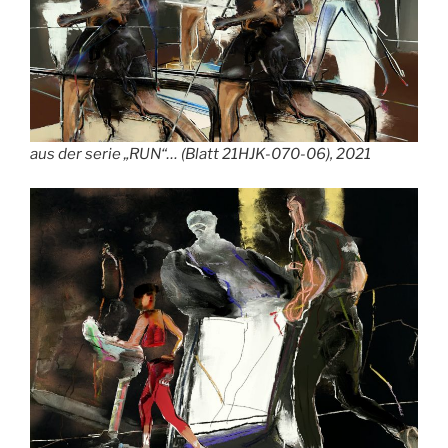
aus der serie „RUN“… (Blatt 21HJK-070-06), 2021