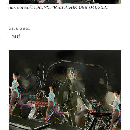
aus der serie „RUN“… (Blatt 21HJK-068-04), 2021
VERÖFFENTLICHT
24.8.2021
AM
Lauf