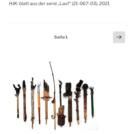
HJK: blatt aus der serie „Lauf“ (21-067-03), 2021
Seitennummerierung
Näch
Seite
1
Seit
der
Beiträge