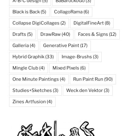
A-B-C design
(5)
BaBarockoGo
(3)
Black is Back
(5)
CollagoRama
(6)
Collapse DigiCollages
(2)
DigitalFineArt
(8)
Drafts
(5)
DrawRaw
(40)
Faces & Signs
(12)
Galleria
(4)
Generative Paint
(17)
Hybrid Graphik
(33)
Image-Brushs
(3)
Mingle Club
(4)
Mixed Pixels
(6)
One Minute Paintings
(4)
Run Paint Run
(90)
Studies+Sketches
(3)
Weck den Vektor
(3)
Zines Artfusion
(4)