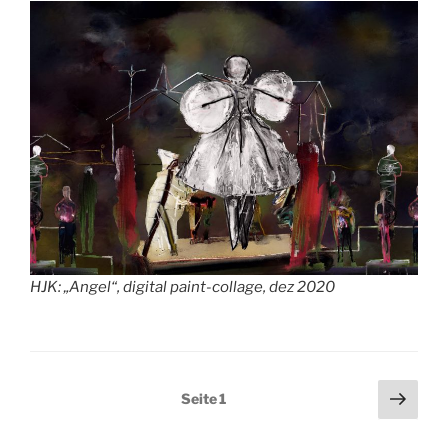
HJK: „Angel“, digital paint-collage, dez 2020
Seitennummerierung
Näch
Seite
1
Seit
der