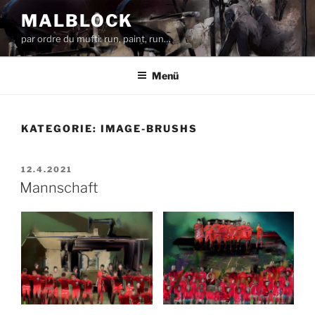
Zum
MALBLOCK
Inhalt
par ordre du mufti: run, paint, run…
springen
Menü
KATEGORIE:
IMAGE-BRUSHS
VERÖFFENTLICHT
12.4.2021
AM
Mannschaft