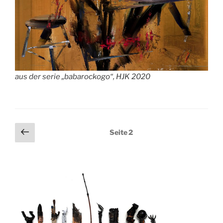
aus der serie „babarockogo“, HJK 2020
Seitennummerierung
Vorherige
Seite
2
Seite
der
Beiträge