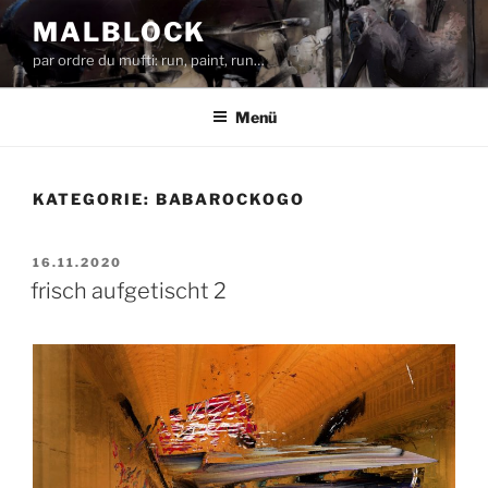
Zum
MALBLOCK
Inhalt
par ordre du mufti: run, paint, run…
springen
Menü
KATEGORIE:
BABAROCKOGO
VERÖFFENTLICHT
16.11.2020
AM
frisch aufgetischt 2