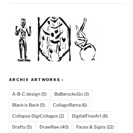
ARCHIV ARTWORKS :
A-B-C design
(5)
BaBarockoGo
(3)
Black is Back
(5)
CollagoRama
(6)
Collapse DigiCollages
(2)
DigitalFineArt
(8)
Drafts
(5)
DrawRaw
(40)
Faces & Signs
(12)