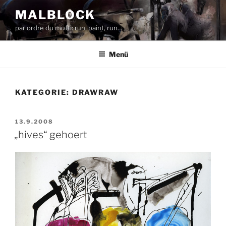
Zum
MALBLOCK
Inhalt
par ordre du mufti: run, paint, run…
springen
Menü
KATEGORIE:
DRAWRAW
VERÖFFENTLICHT
13.9.2008
AM
„hives“ gehoert