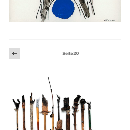
Seitennummerierung
Vorherige
Seite
20
Seite
der
Beiträge