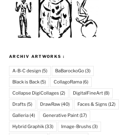
ARCHIV ARTWORKS :
A-B-C design
(5)
BaBarockoGo
(3)
Black is Back
(5)
CollagoRama
(6)
Collapse DigiCollages
(2)
DigitalFineArt
(8)
Drafts
(5)
DrawRaw
(40)
Faces & Signs
(12)
Galleria
(4)
Generative Paint
(17)
Hybrid Graphik
(33)
Image-Brushs
(3)