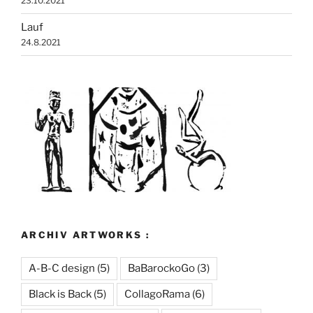
23.10.2021
Lauf
24.8.2021
ARCHIV ARTWORKS :
A-B-C design
(5)
BaBarockoGo
(3)
Black is Back
(5)
CollagoRama
(6)