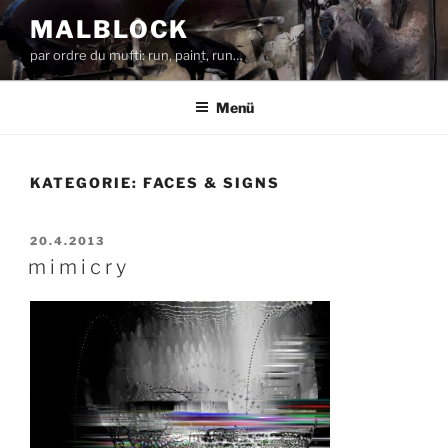
Zum
MALBLOCK
Inhalt
par ordre du mufti: run, paint, run…
springen
Menü
KATEGORIE:
FACES & SIGNS
VERÖFFENTLICHT
20.4.2013
AM
m i m i c r y