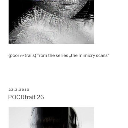
{poor≠≠trails} from the series „the mimicry scans“
VERÖFFENTLICHT
23.3.2013
AM
POORtrait 26