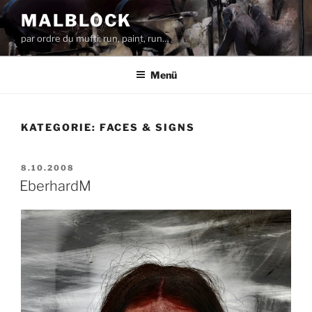
Zum
MALBLOCK
Inhalt
par ordre du mufti: run, paint, run…
springen
Menü
KATEGORIE:
FACES & SIGNS
VERÖFFENTLICHT
8.10.2008
AM
EberhardM