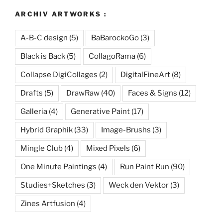
ARCHIV ARTWORKS :
A-B-C design
(5)
BaBarockoGo
(3)
Black is Back
(5)
CollagoRama
(6)
Collapse DigiCollages
(2)
DigitalFineArt
(8)
Drafts
(5)
DrawRaw
(40)
Faces & Signs
(12)
Galleria
(4)
Generative Paint
(17)
Hybrid Graphik
(33)
Image-Brushs
(3)
Mingle Club
(4)
Mixed Pixels
(6)
One Minute Paintings
(4)
Run Paint Run
(90)
Studies+Sketches
(3)
Weck den Vektor
(3)
Zines Artfusion
(4)