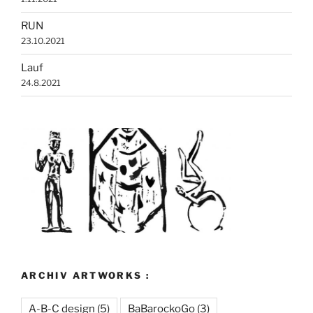
RUN
23.10.2021
Lauf
24.8.2021
ARCHIV ARTWORKS :
A-B-C design
(5)
BaBarockoGo
(3)