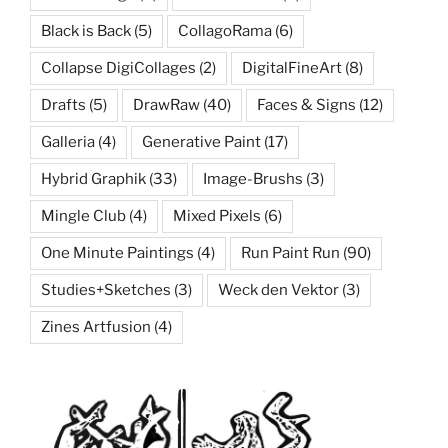
Black is Back
(5)
CollagoRama
(6)
Collapse DigiCollages
(2)
DigitalFineArt
(8)
Drafts
(5)
DrawRaw
(40)
Faces & Signs
(12)
Galleria
(4)
Generative Paint
(17)
Hybrid Graphik
(33)
Image-Brushs
(3)
Mingle Club
(4)
Mixed Pixels
(6)
One Minute Paintings
(4)
Run Paint Run
(90)
Studies+Sketches
(3)
Weck den Vektor
(3)
Zines Artfusion
(4)