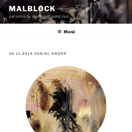
Zum
MALBLOCK
Inhalt
par ordre du mufti: run, paint, run…
springen
Menü
VERÖFFENTLICHT
30.11.2019
VON
HJ. KROPP
AM