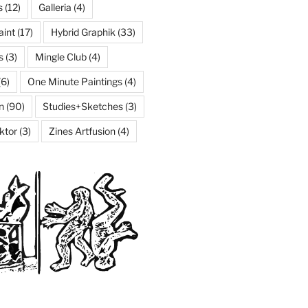
s
(12)
Galleria
(4)
aint
(17)
Hybrid Graphik
(33)
s
(3)
Mingle Club
(4)
(6)
One Minute Paintings
(4)
n
(90)
Studies+Sketches
(3)
ktor
(3)
Zines Artfusion
(4)