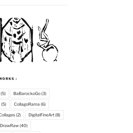
WORKS :
(5)
BaBarockoGo
(3)
k
(5)
CollagoRama
(6)
Collages
(2)
DigitalFineArt
(8)
DrawRaw
(40)