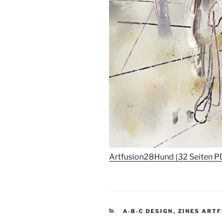
Artfusion28Hund (32 Seiten P
KATEGORIEN
A-B-C DESIGN
,
ZINES ART