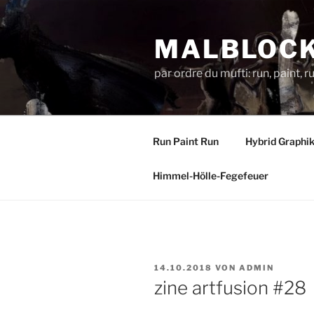
Zum
Inhalt
MALBLOC
springen
par ordre du mufti: run, paint, 
Run Paint Run
Hybrid Graphi
Himmel-Hölle-Fegefeuer
VERÖFFENTLICHT
14.10.2018
VON
ADMIN
AM
zine artfusion #28