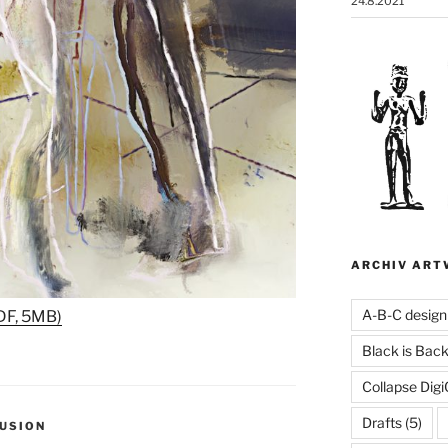
24.8.2021
ARCHIV ART
A-B-C design
DF, 5MB)
Black is Bac
Collapse Digi
Drafts
(5)
FUSION