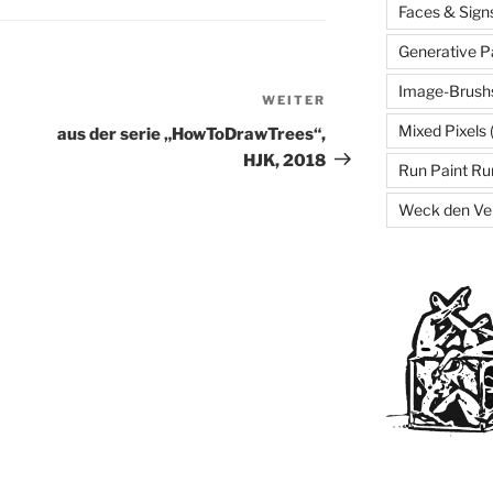
Faces & Sign
Generative P
Image-Brush
WEITER
Nächster
Beitrag
Mixed Pixels
aus der serie „HowToDrawTrees“,
HJK, 2018
Run Paint Ru
Weck den Ve