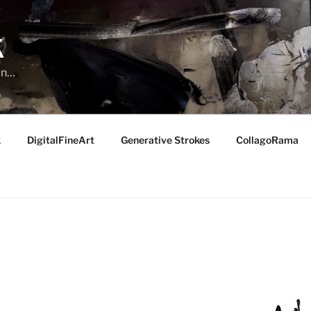
K
run…
k
DigitalFineArt
Generative Strokes
CollagoRama