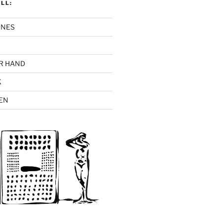
LL:
INES
R HAND
K
EN