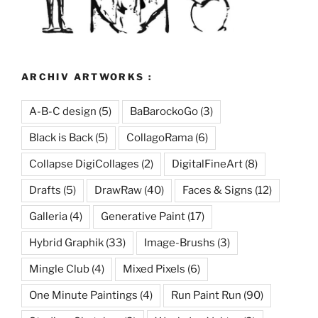
ARCHIV ARTWORKS :
A-B-C design
(5)
BaBarockoGo
(3)
Black is Back
(5)
CollagoRama
(6)
Collapse DigiCollages
(2)
DigitalFineArt
(8)
Drafts
(5)
DrawRaw
(40)
Faces & Signs
(12)
Galleria
(4)
Generative Paint
(17)
Hybrid Graphik
(33)
Image-Brushs
(3)
Mingle Club
(4)
Mixed Pixels
(6)
One Minute Paintings
(4)
Run Paint Run
(90)