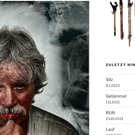
ZULETZT HI
Sitz
8.1.2023
Getümmel
1.11.2021
RUN
23.10.2021
Lauf