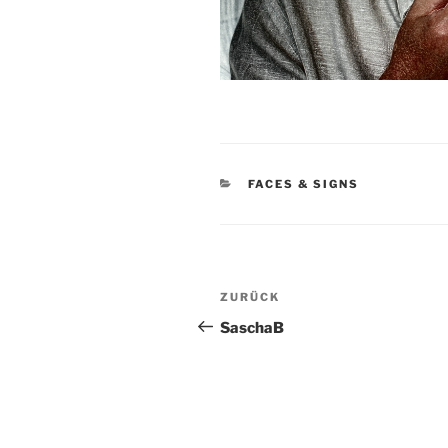
KATEGORIEN
FACES & SIGNS
Beitragsnavigation
Vorheriger
ZURÜCK
Beitrag
SaschaB