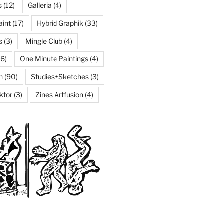
s
(12)
Galleria
(4)
aint
(17)
Hybrid Graphik
(33)
s
(3)
Mingle Club
(4)
(6)
One Minute Paintings
(4)
n
(90)
Studies+Sketches
(3)
ktor
(3)
Zines Artfusion
(4)