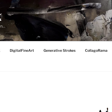
K
run…
k
DigitalFineArt
Generative Strokes
CollagoRama