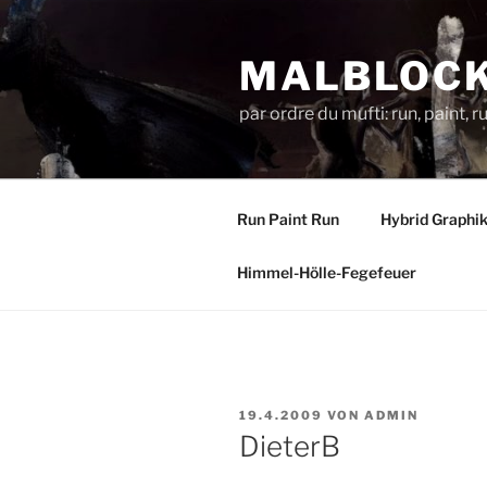
Zum
Inhalt
MALBLOC
springen
par ordre du mufti: run, paint, 
Run Paint Run
Hybrid Graphi
Himmel-Hölle-Fegefeuer
VERÖFFENTLICHT
19.4.2009
VON
ADMIN
AM
DieterB