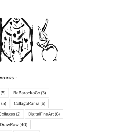
WORKS :
(5)
BaBarockoGo
(3)
k
(5)
CollagoRama
(6)
Collages
(2)
DigitalFineArt
(8)
DrawRaw
(40)