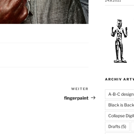
24.8.2021
ARCHIV ART
WEITER
Nächster
A-B-C design
Beitrag
fingerpaint
Black is Bac
Collapse Digi
Drafts
(5)