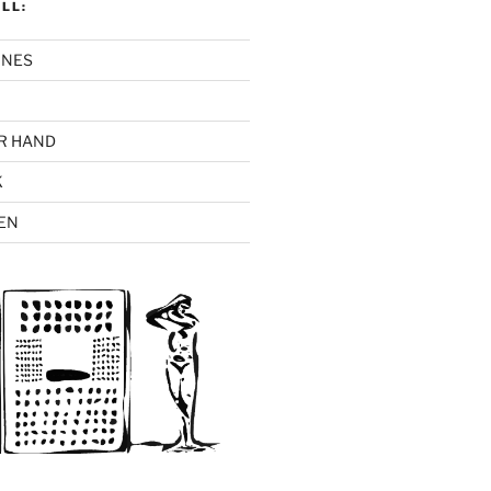
LL:
INES
R HAND
K
EN