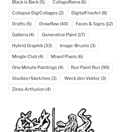
Black is Back
(5)
CollagoRama
(6)
Collapse DigiCollages
(2)
DigitalFineArt
(8)
Drafts
(5)
DrawRaw
(40)
Faces & Signs
(12)
Galleria
(4)
Generative Paint
(17)
Hybrid Graphik
(33)
Image-Brushs
(3)
Mingle Club
(4)
Mixed Pixels
(6)
One Minute Paintings
(4)
Run Paint Run
(90)
Studies+Sketches
(3)
Weck den Vektor
(3)
Zines Artfusion
(4)