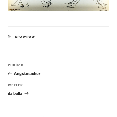
KATEGORIEN
DRAWRAW
Beitragsnavigation
Vorheriger
ZURÜCK
Beitrag
Angstmacher
Nächster
WEITER
Beitrag
da balla