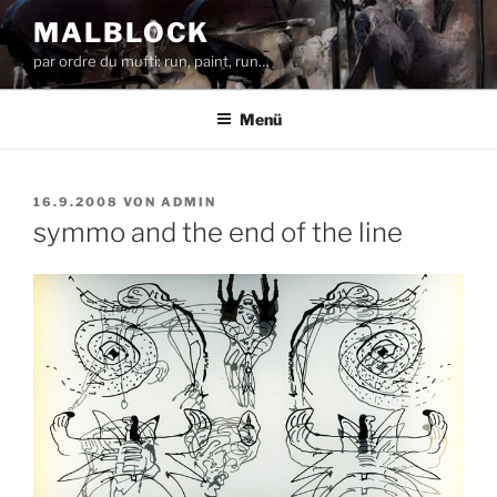
Zum
MALBLOCK
Inhalt
par ordre du mufti: run, paint, run…
springen
Menü
VERÖFFENTLICHT
16.9.2008
VON
ADMIN
AM
symmo and the end of the line