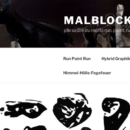
Zum
Inhalt
MALBLOC
springen
par ordre du mufti: run, paint, 
Run Paint Run
Hybrid Graphi
Himmel-Hölle-Fegefeuer