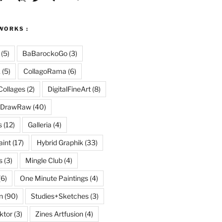
WORKS :
(5)
BaBarockoGo
(3)
k
(5)
CollagoRama
(6)
Collages
(2)
DigitalFineArt
(8)
DrawRaw
(40)
s
(12)
Galleria
(4)
aint
(17)
Hybrid Graphik
(33)
s
(3)
Mingle Club
(4)
(6)
One Minute Paintings
(4)
n
(90)
Studies+Sketches
(3)
ktor
(3)
Zines Artfusion
(4)