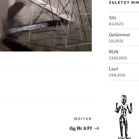
ZULETZT HI
Sitz
8.1.2023
Getümmel
1.11.2021
RUN
23.10.2021
Lauf
24.8.2021
WEITER
Nächster
Beitrag
Gg Rr Ii Ff