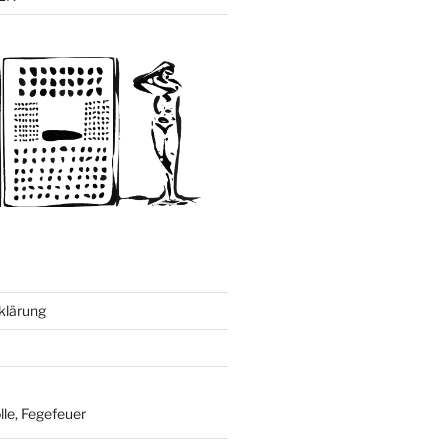
klärung
le, Fegefeuer