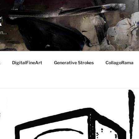
K
run…
k
DigitalFineArt
Generative Strokes
CollagoRama