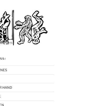
LL:
INES
R HAND
K
EN