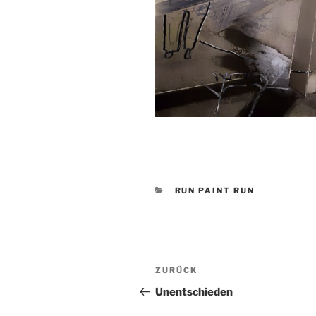
KATEGORIEN
RUN PAINT RUN
Beitragsnavigation
Vorheriger
ZURÜCK
Beitrag
Unentschieden